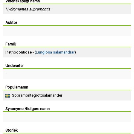
Skapa konto
Vetenskapligt namn
Hydromantes supramontis
Auktor
Familj
Plethodontidae - (
Lunglösa salamandrar
)
Underarter
-
Populärnamn
Sopramontegrottsalamander
Synonymer/tidigare namn
Storlek