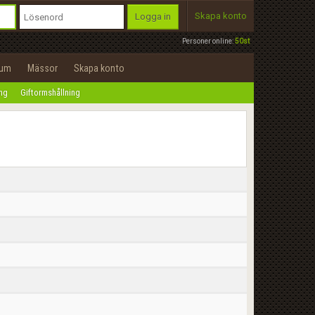
Skapa konto
Logga in
Personer online:
50st
rum
Mässor
Skapa konto
ing
Giftormshållning