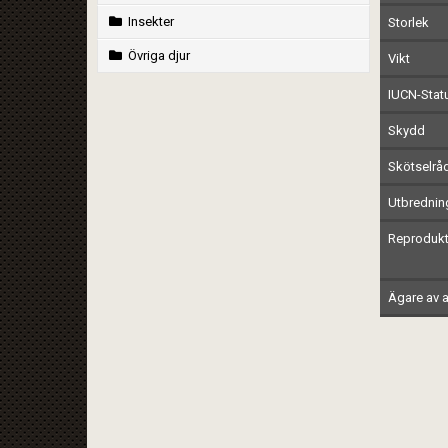
Insekter
Storlek
Övriga djur
Vikt
IUCN-Stat
Skydd
Skötselrå
Utbrednin
Reprodukt
Ägare av a