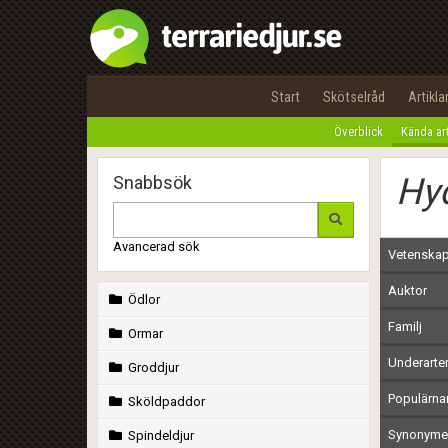
Start
Skötselråd
Artikla
Överblick
Kända ar
Hyd
Snabbsök
Avancerad sök
Vetenskap
Auktor
Ödlor
Familj
Ormar
Underarte
Groddjur
Populärn
Sköldpaddor
Synonymer
Spindeldjur