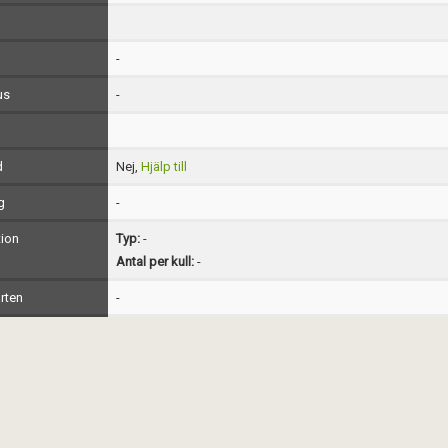
-
us
-
d
Nej,
Hjälp till
g
-
ion
Typ:
-
Antal per kull:
-
rten
-