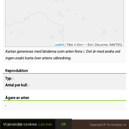
Leaflet
| Tiles © Esri — Esri, DeLorme, NAVTEQ
Kartan genereras med länderna som arten finns i. Det är med andra ord
ingen exakt karta över artens utbredning.
Reproduktion
Typ:
-
Antal per kull:
-
Ägare av arten
-
Vi använder cookies.
Läs mer
OK
Copyright © Terrariedjur.se