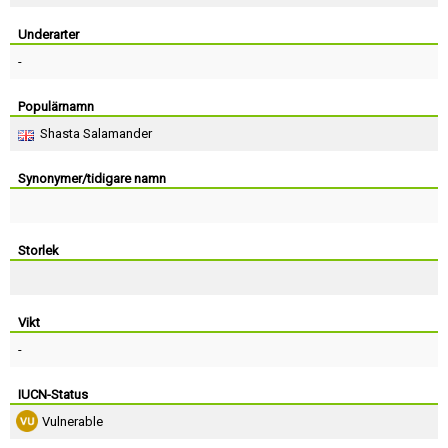
Skapa konto
Underarter
-
Populärnamn
Shasta Salamander
Synonymer/tidigare namn
Storlek
Vikt
-
IUCN-Status
Vulnerable