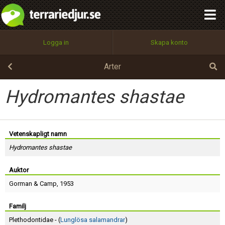
integritetspolicy
OK
Utför
Namn:
Begär nytt lösenord
Logga in
Skapa konto
Tillbaka till förstasidan
100%
Epost:
Arter
Hydromantes shastae
Användarnamn:
Vetenskapligt namn
Hydromantes shastae
Lösenord:
Auktor
Gorman
&
Camp
, 1953
Privacy Policy
Terms of Service
Familj
Plethodontidae - (
Lunglösa salamandrar
)