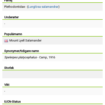
Skapa konto
Familj
Plethodontidae - (
Lunglösa salamandrar
)
Underarter
-
Populärnamn
Mount Lyell Salamander
Synonymer/tidigare namn
Spelerpes platycephalus
-
Camp
, 1916
Storlek
Vikt
-
IUCN-Status