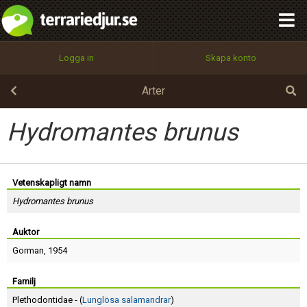
integritetspolicy
OK
Utför
Namn:
Begär nytt lösenord
Logga in
Skapa konto
Tillbaka till förstasidan
100%
Epost:
Arter
Hydromantes brunus
Användarnamn:
Vetenskapligt namn
Hydromantes brunus
Lösenord:
Auktor
Gorman
, 1954
Privacy Policy
Terms of Service
Familj
Plethodontidae - (
Lunglösa salamandrar
)