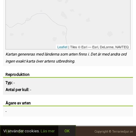
Leaflet
| Tiles © Esri — Esri, DeLorme, NAVTEQ
Kartan genereras med länderna som arten finns i. Det är med andra ord
ingen exakt karta över artens utbredning.
Reproduktion
Typ:
-
Antal per kull:
-
Ägare av arten
-
Vi använder cookies.
Läs mer
OK
Copyright © Terrariedjur.se