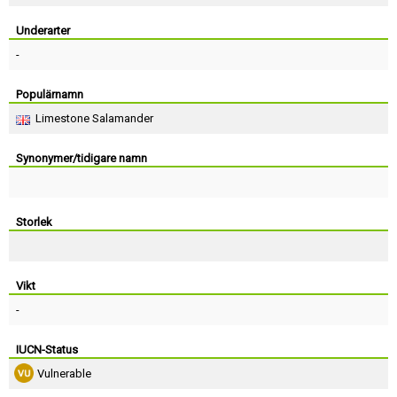
Skapa konto
Underarter
-
Populärnamn
Limestone Salamander
Synonymer/tidigare namn
Storlek
Vikt
-
IUCN-Status
Vulnerable