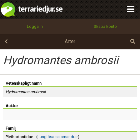
integritetspolicy
OK
Utför
Namn:
Begär nytt lösenord
Logga in
Skapa konto
Tillbaka till förstasidan
100%
Epost:
Arter
Hydromantes ambrosii
Användarnamn:
Vetenskapligt namn
Hydromantes ambrosii
Lösenord:
Auktor
Privacy Policy
Terms of Service
Familj
Plethodontidae - (
Lunglösa salamandrar
)