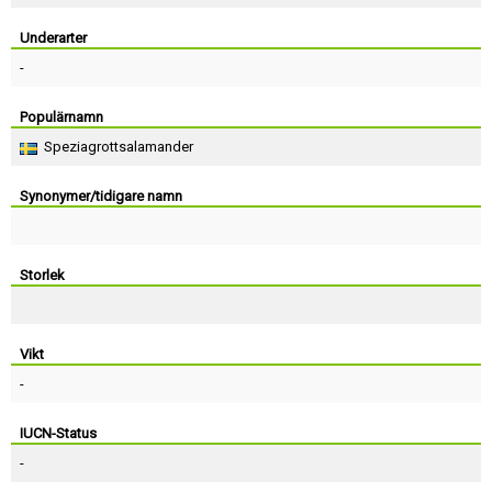
Skapa konto
Underarter
-
Populärnamn
Speziagrottsalamander
Synonymer/tidigare namn
Storlek
Vikt
-
IUCN-Status
-