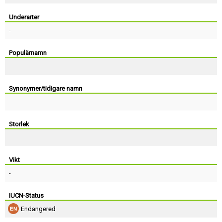
Skapa konto
Underarter
-
Populärnamn
Synonymer/tidigare namn
Storlek
Vikt
-
IUCN-Status
Endangered