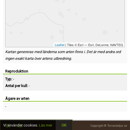
Leaflet
| Tiles © Esri — Esri, DeLorme, NAVTEQ
Kartan genereras med länderna som arten finns i. Det är med andra ord
ingen exakt karta över artens utbredning.
Reproduktion
Typ:
-
Antal per kull:
-
Ägare av arten
-
Vi använder cookies.
Läs mer
OK
Copyright © Terrariedjur.se