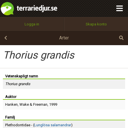
integritetspolicy
OK
Utför
Namn:
Begär nytt lösenord
Logga in
Skapa konto
Tillbaka till förstasidan
100%
Epost:
Arter
Thorius grandis
Användarnamn:
Vetenskapligt namn
Thorius grandis
Lösenord:
Auktor
Hanken
,
Wake
&
Freeman
, 1999
Privacy Policy
Terms of Service
Familj
Plethodontidae - (
Lunglösa salamandrar
)