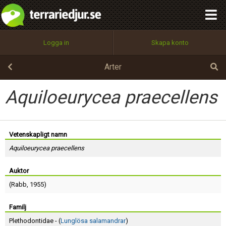
integritetspolicy
OK
Utför
Namn:
Begär nytt lösenord
Logga in
Skapa konto
Tillbaka till förstasidan
100%
Epost:
Arter
Aquiloeurycea praecellens
Användarnamn:
Vetenskapligt namn
Aquiloeurycea praecellens
Lösenord:
Auktor
(
Rabb
, 1955)
Privacy Policy
Terms of Service
Familj
Plethodontidae - (
Lunglösa salamandrar
)