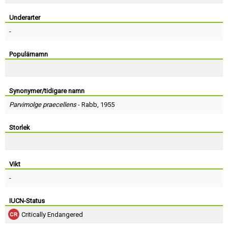
Skapa konto
Underarter
-
Populärnamn
Synonymer/tidigare namn
Parvimolge praecellens
-
Rabb
, 1955
Storlek
Vikt
-
IUCN-Status
Critically Endangered