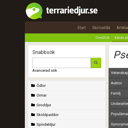
Start
Skötselråd
Artikla
Överblick
Kända ar
Ps
Snabbsök
Avancerad sök
Vetenskap
Auktor
Ödlor
Familj
Ormar
Underarte
Groddjur
Populärn
Sköldpaddor
Synonymer
Spindeldjur