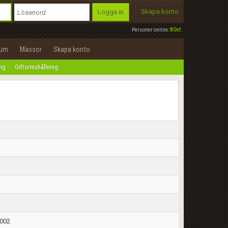
Skapa konto
Logga in
Personer online:
80st
rum
Mässor
Skapa konto
ing
Giftormshållning
2002