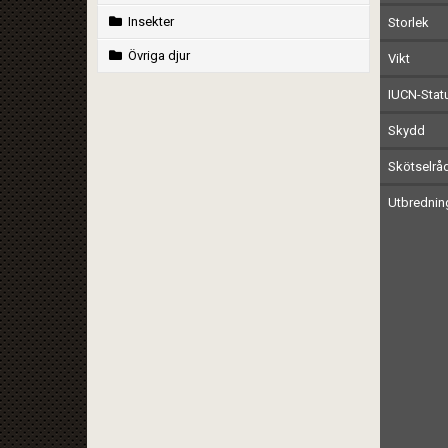
Insekter
Storlek
Övriga djur
Vikt
IUCN-Stat
Skydd
Skötselrå
Utbrednin