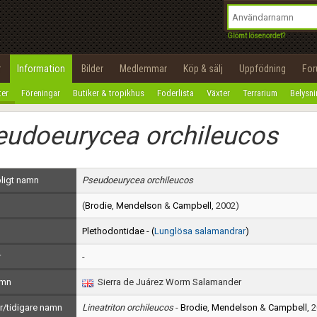
integritetspolicy
OK
Utför
Namn:
Begär nytt lösenord
Glömt lösenordet?
Tillbaka till förstasidan
Epost:
r
Information
Bilder
Medlemmar
Köp & sälj
Uppfödning
Fo
100%
ter
Föreningar
Butiker & tropikhus
Foderlista
Växter
Terrarium
Belysn
Användarnamn:
eudoeurycea orchileucos
Lösenord:
Privacy Policy
ligt namn
Pseudoeurycea orchileucos
Terms of Service
(
Brodie
,
Mendelson
&
Campbell
, 2002)
Skapa konto
Plethodontidae - (
Lunglösa salamandrar
)
r
-
amn
Sierra de Juárez Worm Salamander
/tidigare namn
Lineatriton orchileucos
-
Brodie
,
Mendelson
&
Campbell
, 