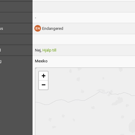
-
us
Endangered
d
Nej,
Hjälp till
g
Mexiko
+
−