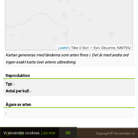
Leaflet
| Tiles © Esri — Esri, DeLorme, NAVTEQ
Kartan genereras med länderna som arten finns i. Det är med andra ord
ingen exakt karta över artens utbredning.
Reproduktion
Typ:
-
Antal per kull:
-
Ägare av arten
-
Vi använder cookies.
Läs mer
OK
Copyright © Terrariedjur.se