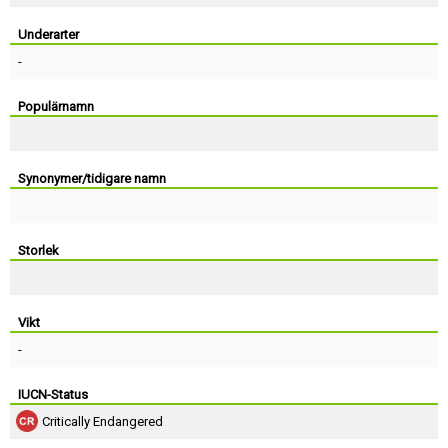
Skapa konto
Underarter
-
Populärnamn
Synonymer/tidigare namn
Storlek
Vikt
-
IUCN-Status
Critically Endangered