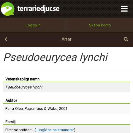
integritetspolicy
OK
Utför
Namn:
Begär nytt lösenord
Logga in
Skapa konto
Tillbaka till förstasidan
100%
Epost:
Arter
Pseudoeurycea lynchi
Användarnamn:
Vetenskapligt namn
Pseudoeurycea lynchi
Lösenord:
Auktor
Parra-Olea
,
Papenfuss
&
Wake
, 2001
Privacy Policy
Terms of Service
Familj
Plethodontidae - (
Lunglösa salamandrar
)