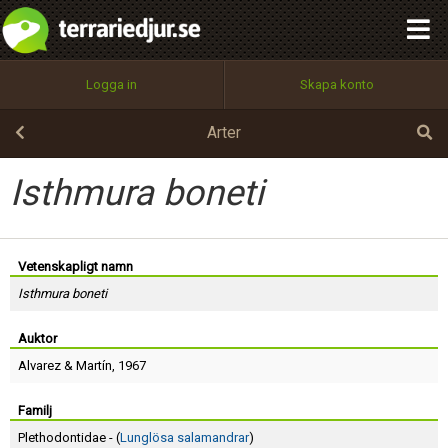
integritetspolicy
OK
Utför
Namn:
Begär nytt lösenord
Logga in
Skapa konto
Tillbaka till förstasidan
100%
Epost:
Arter
Isthmura boneti
Användarnamn:
Vetenskapligt namn
Isthmura boneti
Lösenord:
Auktor
Alvarez
&
Martín
, 1967
Privacy Policy
Terms of Service
Familj
Plethodontidae - (
Lunglösa salamandrar
)