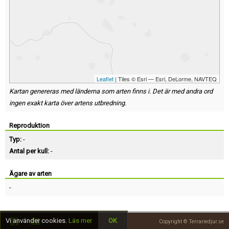
Leaflet
| Tiles © Esri — Esri, DeLorme, NAVTEQ
Kartan genereras med länderna som arten finns i. Det är med andra ord
ingen exakt karta över artens utbredning.
Reproduktion
Typ:
-
Antal per kull:
-
Ägare av arten
-
Vi använder cookies.
Läs mer
OK
Copyright © Terrariedjur.se