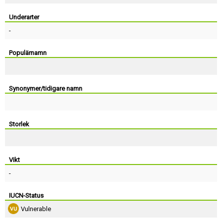
Skapa konto
Underarter
-
Populärnamn
Synonymer/tidigare namn
Storlek
Vikt
-
IUCN-Status
Vulnerable