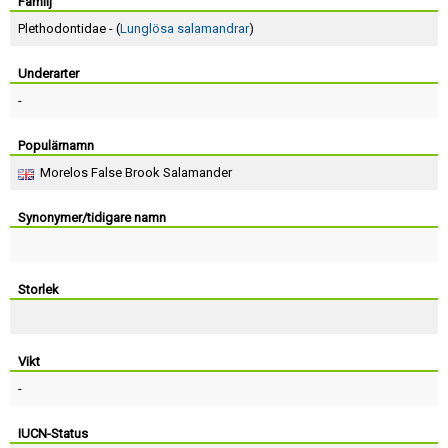
Skapa konto
Familj
Plethodontidae - (
Lunglösa salamandrar
)
Underarter
-
Populärnamn
Morelos False Brook Salamander
Synonymer/tidigare namn
Storlek
Vikt
-
IUCN-Status