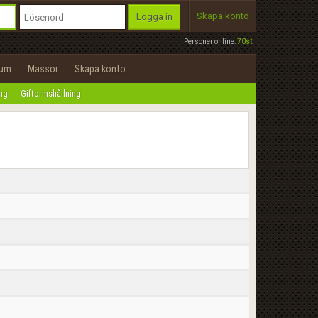
Skapa konto
Logga in
Personer online:
70st
rum
Mässor
Skapa konto
ing
Giftormshållning