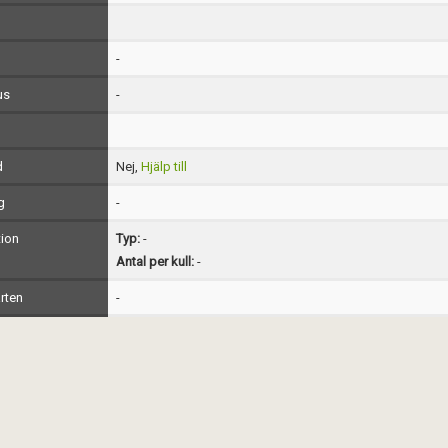
-
us
-
d
Nej,
Hjälp till
g
-
ion
Typ:
-
Antal per kull:
-
rten
-