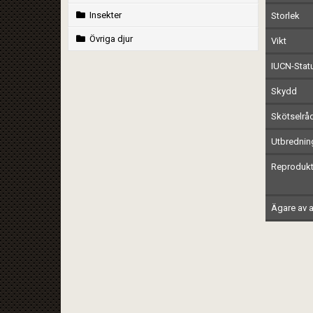
Insekter
Storlek
Övriga djur
Vikt
IUCN-Stat
Skydd
Skötselrå
Utbrednin
Reprodukt
Ägare av a