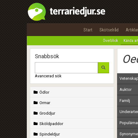
Start
Skötselråd
Artikla
Överblick
Kända ar
Oed
Snabbsök
Avancerad sök
Vetenskap
Auktor
Ödlor
Familj
Ormar
Underarte
Groddjur
Populärn
Sköldpaddor
Synonymer
Spindeldjur