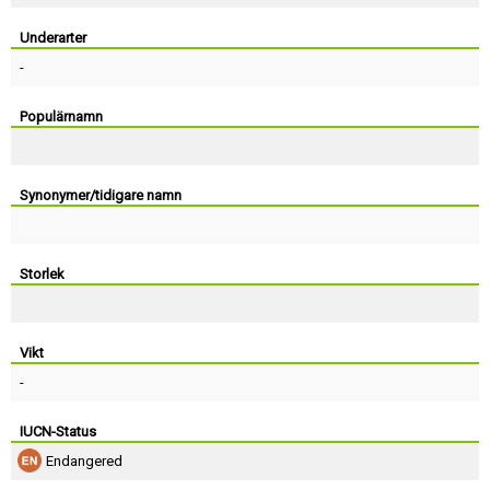
Skapa konto
Underarter
-
Populärnamn
Synonymer/tidigare namn
Storlek
Vikt
-
IUCN-Status
Endangered