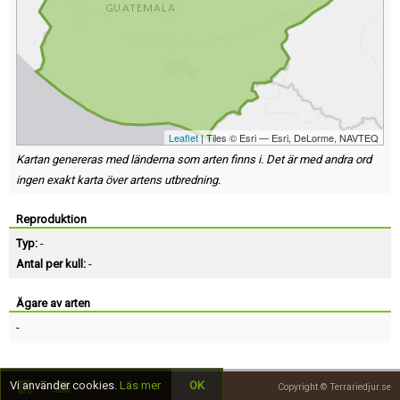
Leaflet
| Tiles © Esri — Esri, DeLorme, NAVTEQ
Kartan genereras med länderna som arten finns i. Det är med andra ord
ingen exakt karta över artens utbredning.
Reproduktion
Typ:
-
Antal per kull:
-
Ägare av arten
-
Vi använder cookies.
Läs mer
OK
Copyright © Terrariedjur.se