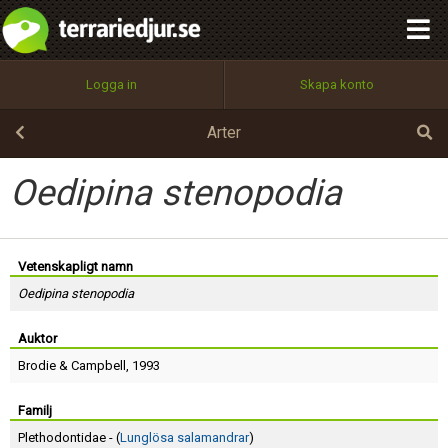
integritetspolicy
OK
Utför
Namn:
Begär nytt lösenord
Logga in
Skapa konto
Tillbaka till förstasidan
100%
Epost:
Arter
Oedipina stenopodia
Användarnamn:
Vetenskapligt namn
Oedipina stenopodia
Lösenord:
Auktor
Brodie
&
Campbell
, 1993
Privacy Policy
Terms of Service
Familj
Plethodontidae - (
Lunglösa salamandrar
)