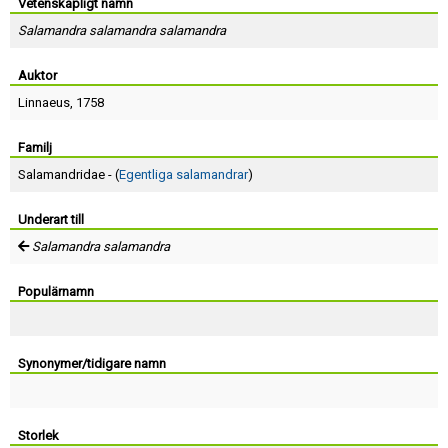
Skapa konto
Vetenskapligt namn
Salamandra salamandra salamandra
Auktor
Linnaeus
, 1758
Familj
Salamandridae - (
Egentliga salamandrar
)
Underart till
Salamandra salamandra
Populärnamn
Synonymer/tidigare namn
Storlek