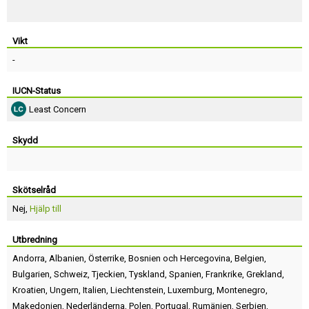
Vikt
-
IUCN-Status
Least Concern
Skydd
Skötselråd
Nej,
Hjälp till
Utbredning
Andorra
,
Albanien
,
Österrike
,
Bosnien och Hercegovina
,
Belgien
,
Bulgarien
,
Schweiz
,
Tjeckien
,
Tyskland
,
Spanien
,
Frankrike
,
Grekland
,
Kroatien
,
Ungern
,
Italien
,
Liechtenstein
,
Luxemburg
,
Montenegro
,
Makedonien
,
Nederländerna
,
Polen
,
Portugal
,
Rumänien
,
Serbien
,