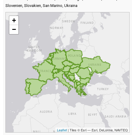
Slovenien
,
Slovakien
,
San Marino
,
Ukraina
+
−
Leaflet
| Tiles © Esri — Esri, DeLorme, NAVTEQ