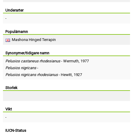
Skapa konto
Underarter
-
Populärnamn
Mashona Hinged Terrapin
Synonymer/tidigare namn
Pelusios castaneus rhodesianus
-
Wermuth
, 1977
Pelusios nigricans
-
Pelusios nigricans rhodesianus
-
Hewitt
, 1927
Storlek
Vikt
-
IUCN-Status