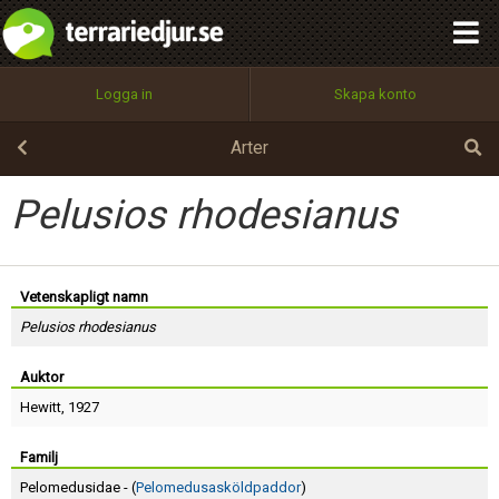
integritetspolicy
OK
Utför
Namn:
Begär nytt lösenord
Logga in
Skapa konto
Tillbaka till förstasidan
100%
Epost:
Arter
Pelusios rhodesianus
Användarnamn:
Vetenskapligt namn
Pelusios rhodesianus
Lösenord:
Auktor
Hewitt
, 1927
Privacy Policy
Terms of Service
Familj
Pelomedusidae - (
Pelomedusasköldpaddor
)