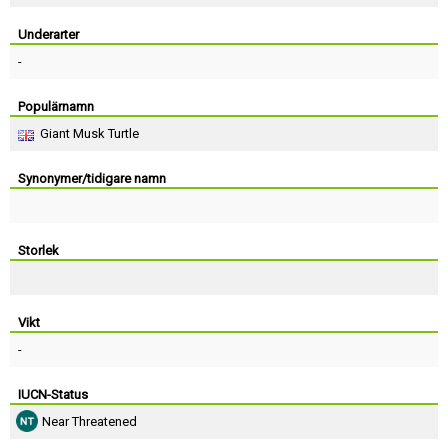
Skapa konto
Underarter
-
Populärnamn
Giant Musk Turtle
Synonymer/tidigare namn
Storlek
Vikt
-
IUCN-Status
Near Threatened