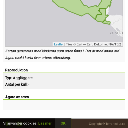
Leaflet
| Tiles © Esri — Esri, DeLorme, NAVTEQ
Kartan genereras med länderna som arten finns i. Det är med andra ord
ingen exakt karta över artens utbredning.
Reproduktion
Typ:
Äggläggare
Antal per kull:
-
Ägare av arten
-
Vi använder cookies.
Läs mer
OK
Copyright © Terrariedjur.se