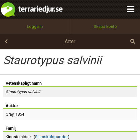
integritetspolicy
OK
Utför
Namn:
Begär nytt lösenord
Logga in
Skapa konto
Tillbaka till förstasidan
100%
Epost:
Arter
Staurotypus salvinii
Användarnamn:
Vetenskapligt namn
Staurotypus salvinii
Lösenord:
Auktor
Gray
, 1864
Privacy Policy
Terms of Service
Familj
Kinosternidae - (
Slamsköldpaddor
)