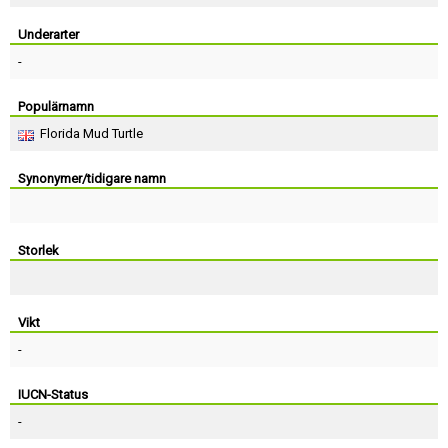
Skapa konto
Underarter
-
Populärnamn
Florida Mud Turtle
Synonymer/tidigare namn
Storlek
Vikt
-
IUCN-Status
-