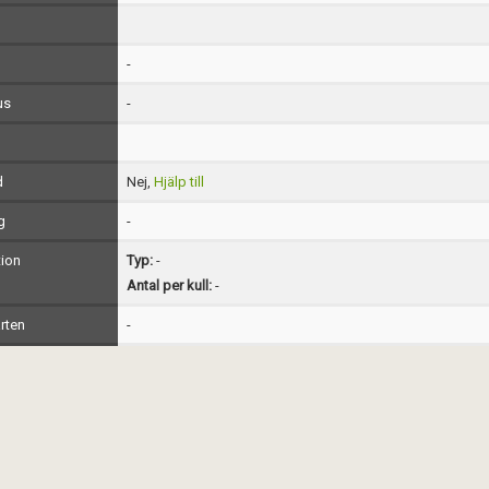
-
us
-
d
Nej,
Hjälp till
g
-
ion
Typ:
-
Antal per kull:
-
rten
-