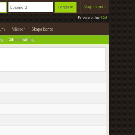
Skapa konto
Logga in
Personer online:
90st
rum
Mässor
Skapa konto
ing
Giftormshållning