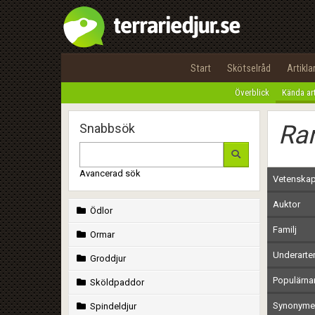
Start
Skötselråd
Artikla
Överblick
Kända ar
Ra
Snabbsök
Avancerad sök
Vetenskap
Auktor
Ödlor
Familj
Ormar
Underarte
Groddjur
Populärn
Sköldpaddor
Synonymer
Spindeldjur