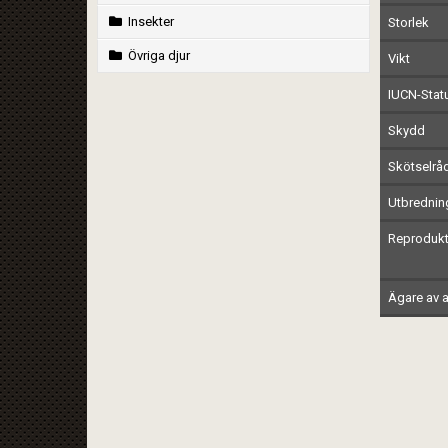
Insekter
Storlek
Övriga djur
Vikt
IUCN-Stat
Skydd
Skötselrå
Utbrednin
Reprodukt
Ägare av a