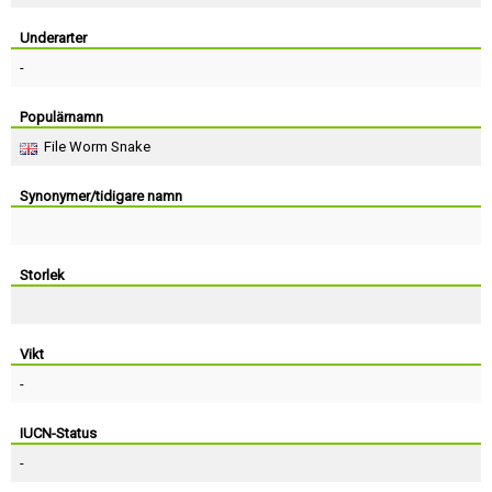
Skapa konto
Underarter
-
Populärnamn
File Worm Snake
Synonymer/tidigare namn
Storlek
Vikt
-
IUCN-Status
-