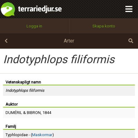
integritetspolicy
OK
Utför
Namn:
Begär nytt lösenord
Logga in
Skapa konto
Tillbaka till förstasidan
100%
Epost:
Arter
Indotyphlops filiformis
Användarnamn:
Vetenskapligt namn
Indotyphlops filiformis
Lösenord:
Auktor
DUMÉRIL
&
BIBRON
, 1844
Privacy Policy
Terms of Service
Familj
Typhlopidae - (
Maskormar
)