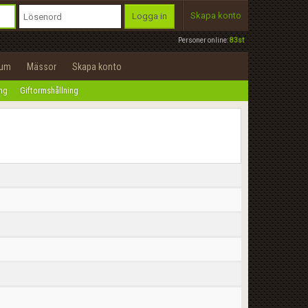
Skapa konto
Logga in
Personer online:
83st
rum
Mässor
Skapa konto
ing
Giftormshållning