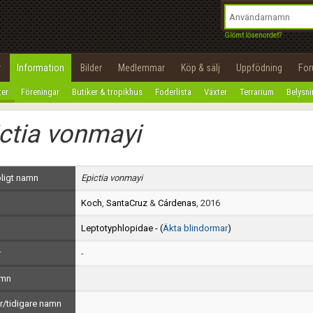
integritetspolicy
OK
Utför
Namn:
Begär nytt lösenord
Glömt lösenordet?
Tillbaka till förstasidan
Epost:
r
Information
Bilder
Medlemmar
Köp & sälj
Uppfödning
Fo
100%
ter
Föreningar
Butiker & tropikhus
Foderlista
Växter
Terrarium
Belysn
Användarnamn:
ctia vonmayi
Lösenord:
Privacy Policy
ligt namn
Epictia vonmayi
Terms of Service
Koch
,
SantaCruz
&
Cárdenas
, 2016
Skapa konto
Leptotyphlopidae - (
Äkta blindormar
)
r
-
amn
/tidigare namn