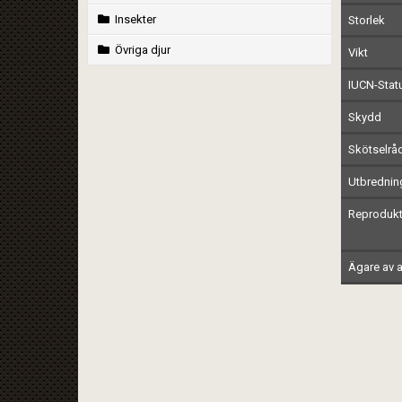
Insekter
Storlek
Övriga djur
Vikt
IUCN-Stat
Skydd
Skötselrå
Utbrednin
Reprodukt
Ägare av a