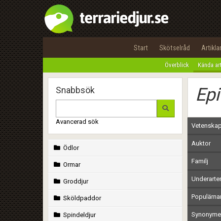
Start
Skötselråd
Artikla
Överblick
Kända ar
Epi
Snabbsök
Avancerad sök
Vetenskap
Auktor
Ödlor
Familj
Ormar
Underarte
Groddjur
Populärn
Sköldpaddor
Synonymer
Spindeldjur