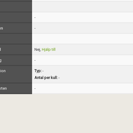
-
us
-
d
Nej,
Hjälp till
g
-
ion
Typ:
-
Antal per kull:
-
rten
-