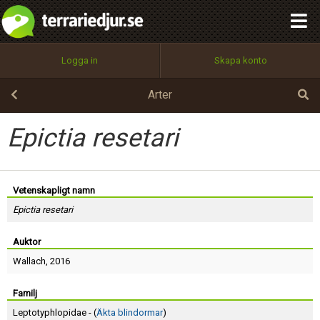
integritetspolicy
OK
Utför
Namn:
Begär nytt lösenord
Logga in
Skapa konto
Tillbaka till förstasidan
100%
Epost:
Arter
Epictia resetari
Användarnamn:
Vetenskapligt namn
Epictia resetari
Lösenord:
Auktor
Wallach
, 2016
Privacy Policy
Terms of Service
Familj
Leptotyphlopidae - (
Äkta blindormar
)