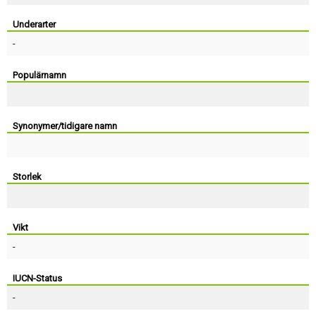
Skapa konto
Underarter
-
Populärnamn
Synonymer/tidigare namn
Storlek
Vikt
-
IUCN-Status
-