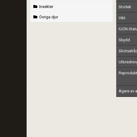
Insekter
Storlek
Övriga djur
Vikt
IUCN-Stat
Skydd
Skötselrå
Utbrednin
Reprodukt
Ägare av a