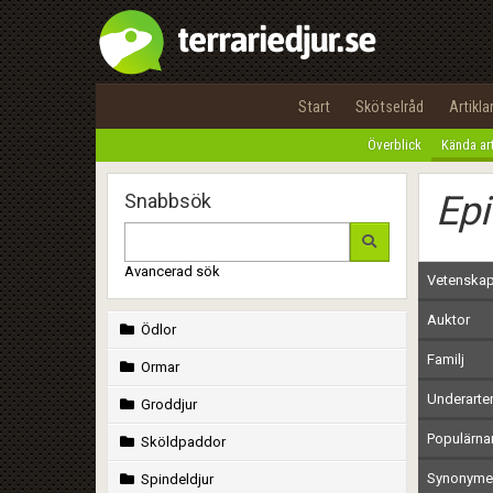
Start
Skötselråd
Artikla
Överblick
Kända ar
Epi
Snabbsök
Avancerad sök
Vetenskap
Auktor
Ödlor
Familj
Ormar
Underarte
Groddjur
Populärn
Sköldpaddor
Synonymer
Spindeldjur