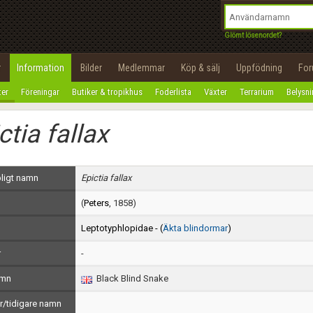
integritetspolicy
OK
Utför
Namn:
Begär nytt lösenord
Glömt lösenordet?
Tillbaka till förstasidan
Epost:
r
Information
Bilder
Medlemmar
Köp & sälj
Uppfödning
Fo
100%
ter
Föreningar
Butiker & tropikhus
Foderlista
Växter
Terrarium
Belysn
Användarnamn:
ctia fallax
Lösenord:
Privacy Policy
ligt namn
Epictia fallax
Terms of Service
(
Peters
, 1858)
Skapa konto
Leptotyphlopidae - (
Äkta blindormar
)
r
-
amn
Black Blind Snake
/tidigare namn