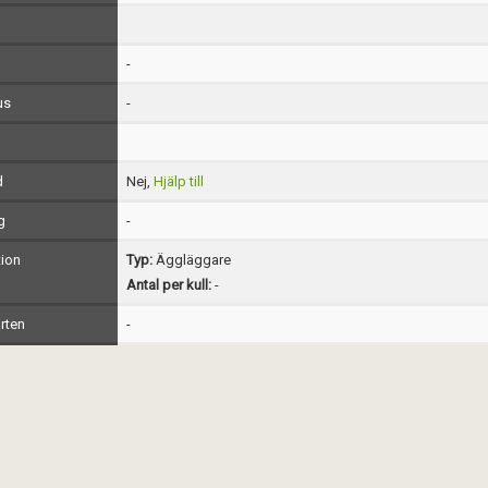
-
us
-
d
Nej,
Hjälp till
g
-
ion
Typ:
Äggläggare
Antal per kull:
-
rten
-