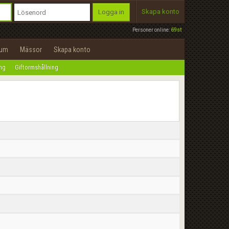
Skapa konto
Logga in
Personer online:
69st
rum
Mässor
Skapa konto
ing
Giftormshållning