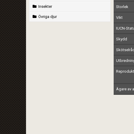
Insekter
Storlek
Övriga djur
Vikt
IUCN-Stat
Skydd
Skötselrå
Utbrednin
Reprodukt
Ägare av a