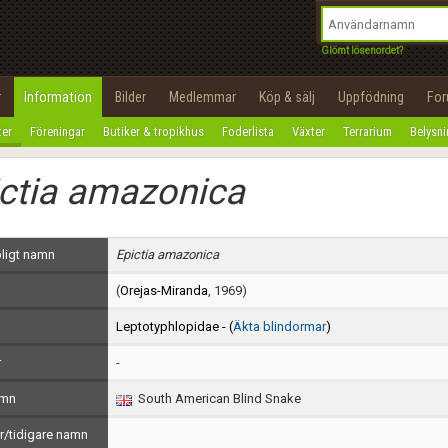
integritetspolicy
OK
Utför
Namn:
Begär nytt lösenord
Glömt lösenordet?
Tillbaka till förstasidan
Epost:
r
Information
Bilder
Medlemmar
Köp & sälj
Uppfödning
Fo
100%
ter
Föreningar
Butiker & tropikhus
Foderlista
Växter
Terrarium
Belysn
Användarnamn:
ctia amazonica
Lösenord:
Privacy Policy
ligt namn
Epictia amazonica
Terms of Service
(
Orejas-Miranda
, 1969)
Skapa konto
Leptotyphlopidae - (
Äkta blindormar
)
r
-
amn
South American Blind Snake
/tidigare namn