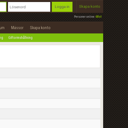
Skapa konto
Logga in
Personer online:
68st
rum
Mässor
Skapa konto
ing
Giftormshållning