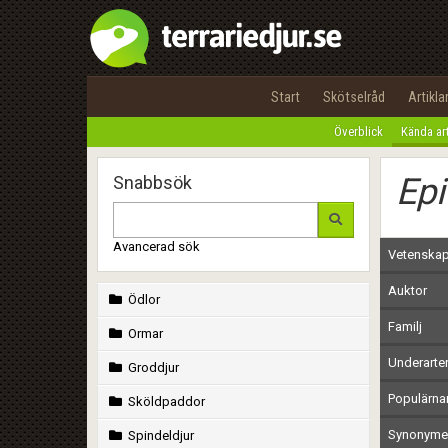
Start
Skötselråd
Artikla
Överblick
Kända ar
Epi
Snabbsök
Avancerad sök
Vetenskap
Auktor
Ödlor
Familj
Ormar
Underarte
Groddjur
Populärn
Sköldpaddor
Synonymer
Spindeldjur