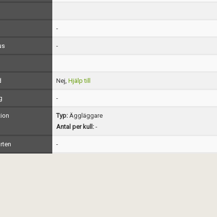
-
us
-
d
Nej,
Hjälp till
g
-
ion
Typ:
Äggläggare
Antal per kull:
-
rten
-