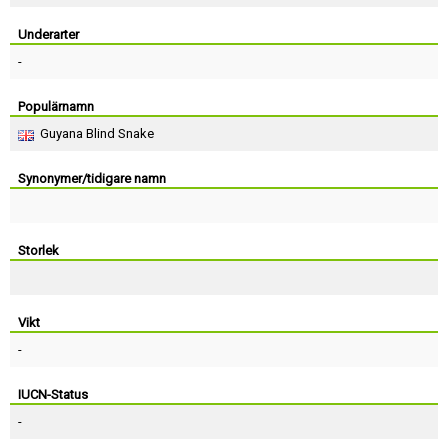
Skapa konto
Underarter
-
Populärnamn
Guyana Blind Snake
Synonymer/tidigare namn
Storlek
Vikt
-
IUCN-Status
-