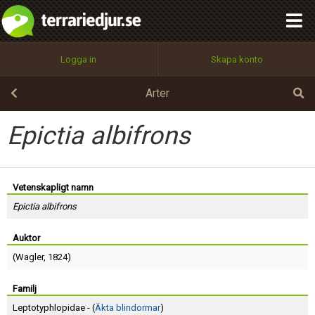
integritetspolicy
OK
Utför
Namn:
Begär nytt lösenord
Logga in
Skapa konto
Tillbaka till förstasidan
100%
Epost:
Arter
Epictia albifrons
Användarnamn:
Vetenskapligt namn
Epictia albifrons
Lösenord:
Auktor
(
Wagler
, 1824)
Privacy Policy
Terms of Service
Familj
Leptotyphlopidae - (
Äkta blindormar
)