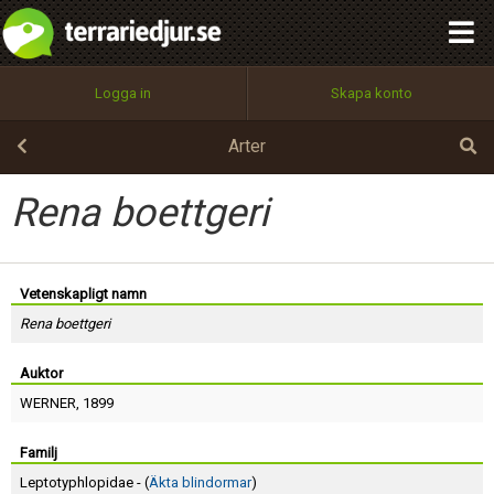
integritetspolicy
OK
Utför
Namn:
Begär nytt lösenord
Logga in
Skapa konto
Tillbaka till förstasidan
100%
Epost:
Arter
Rena boettgeri
Användarnamn:
Vetenskapligt namn
Rena boettgeri
Lösenord:
Auktor
WERNER
, 1899
Privacy Policy
Terms of Service
Familj
Leptotyphlopidae - (
Äkta blindormar
)