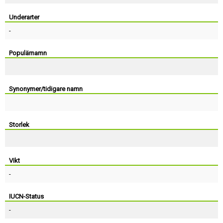
Skapa konto
Underarter
-
Populärnamn
Synonymer/tidigare namn
Storlek
Vikt
-
IUCN-Status
-