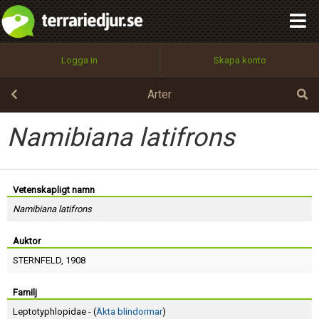
integritetspolicy
OK
Utför
Namn:
Begär nytt lösenord
Logga in
Skapa konto
Tillbaka till förstasidan
100%
Epost:
Arter
Namibiana latifrons
Användarnamn:
Vetenskapligt namn
Namibiana latifrons
Lösenord:
Auktor
STERNFELD
, 1908
Privacy Policy
Terms of Service
Familj
Leptotyphlopidae - (
Äkta blindormar
)