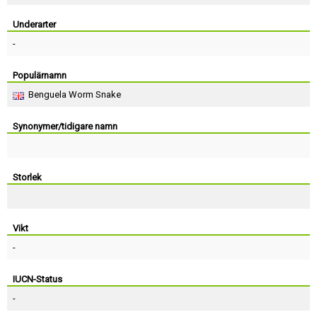
Skapa konto
Underarter
-
Populärnamn
Benguela Worm Snake
Synonymer/tidigare namn
Storlek
Vikt
-
IUCN-Status
-