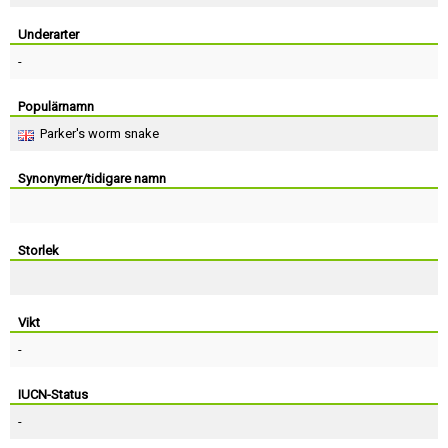
Skapa konto
Underarter
-
Populärnamn
Parker's worm snake
Synonymer/tidigare namn
Storlek
Vikt
-
IUCN-Status
-