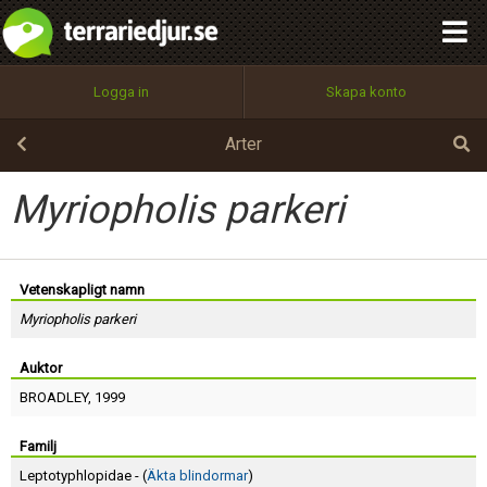
integritetspolicy
OK
Utför
Namn:
Begär nytt lösenord
Logga in
Skapa konto
Tillbaka till förstasidan
100%
Epost:
Arter
Myriopholis parkeri
Användarnamn:
Vetenskapligt namn
Myriopholis parkeri
Lösenord:
Auktor
BROADLEY
, 1999
Privacy Policy
Terms of Service
Familj
Leptotyphlopidae - (
Äkta blindormar
)