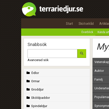
Start
Skötselråd
Artikla
Överblick
Kända ar
Myr
Snabbsök
Avancerad sök
Vetenskap
Auktor
Ödlor
Familj
Ormar
Underarte
Groddjur
Populärn
Sköldpaddor
Synonymer
Spindeldjur