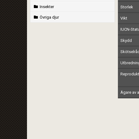
Insekter
Storlek
Övriga djur
Vikt
IUCN-Stat
Skydd
Skötselrå
Utbrednin
Reprodukt
Ägare av a