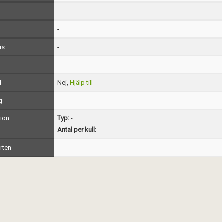
-
us
-
d
Nej,
Hjälp till
g
-
ion
Typ:
-
Antal per kull:
-
rten
-