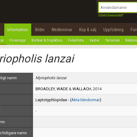
integritetspolicy
OK
Utför
Namn:
Begär nytt lösenord
Glömt lösenordet?
Tillbaka till förstasidan
Epost:
r
Information
Bilder
Medlemmar
Köp & sälj
Uppfödning
Fo
100%
ter
Föreningar
Butiker & tropikhus
Foderlista
Växter
Terrarium
Belysn
Användarnamn:
iopholis lanzai
Lösenord:
Privacy Policy
ligt namn
Myriopholis lanzai
Terms of Service
BROADLEY
,
WADE
&
WALLACH
, 2014
Skapa konto
Leptotyphlopidae - (
Äkta blindormar
)
r
-
amn
/tidigare namn