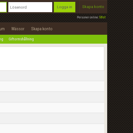
Skapa konto
Logga in
Personer online:
58st
rum
Mässor
Skapa konto
ing
Giftormshållning