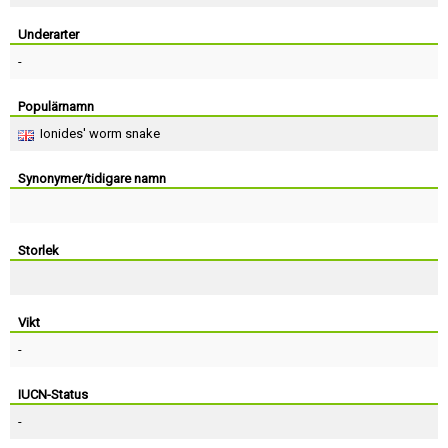
Skapa konto
Underarter
-
Populärnamn
Ionides' worm snake
Synonymer/tidigare namn
Storlek
Vikt
-
IUCN-Status
-