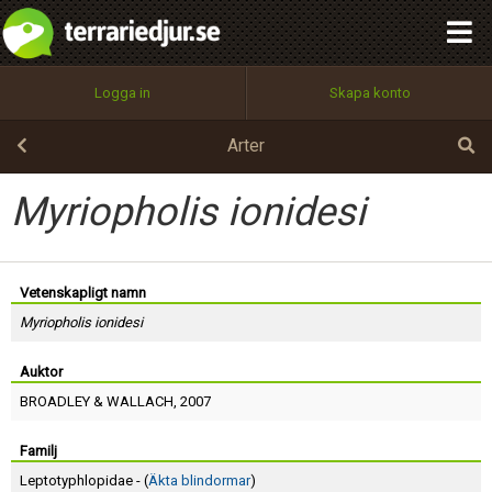
integritetspolicy
OK
Utför
Namn:
Begär nytt lösenord
Logga in
Skapa konto
Tillbaka till förstasidan
100%
Epost:
Arter
Myriopholis ionidesi
Användarnamn:
Vetenskapligt namn
Myriopholis ionidesi
Lösenord:
Auktor
BROADLEY
&
WALLACH
, 2007
Privacy Policy
Terms of Service
Familj
Leptotyphlopidae - (
Äkta blindormar
)