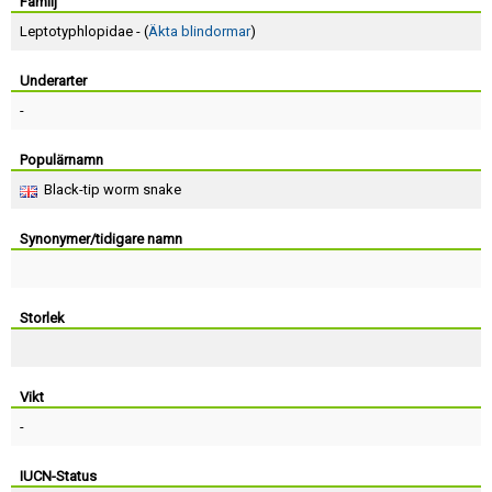
Skapa konto
Familj
Leptotyphlopidae - (
Äkta blindormar
)
Underarter
-
Populärnamn
Black-tip worm snake
Synonymer/tidigare namn
Storlek
Vikt
-
IUCN-Status