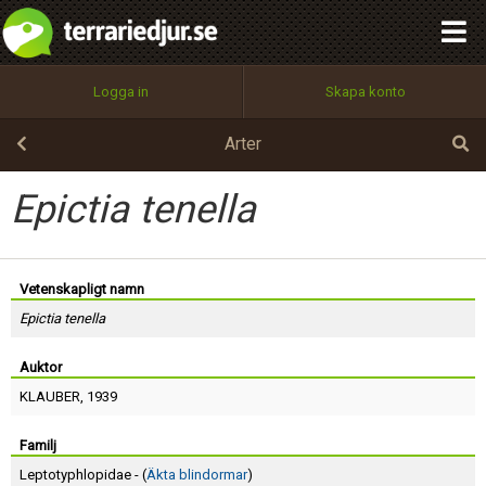
integritetspolicy
OK
Utför
Namn:
Begär nytt lösenord
Logga in
Skapa konto
Tillbaka till förstasidan
100%
Epost:
Arter
Epictia tenella
Användarnamn:
Vetenskapligt namn
Epictia tenella
Lösenord:
Auktor
KLAUBER
, 1939
Privacy Policy
Terms of Service
Familj
Leptotyphlopidae - (
Äkta blindormar
)