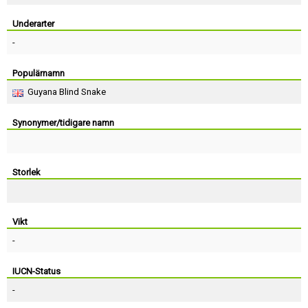
Skapa konto
Underarter
-
Populärnamn
Guyana Blind Snake
Synonymer/tidigare namn
Storlek
Vikt
-
IUCN-Status
-