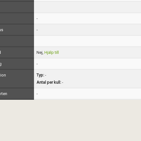
-
us
-
d
Nej,
Hjälp till
g
-
ion
Typ:
-
Antal per kull:
-
rten
-