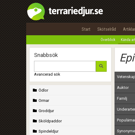
Start
Skötselråd
Artikla
Överblick
Kända ar
Epi
Snabbsök
Avancerad sök
Vetenskap
Auktor
Ödlor
Familj
Ormar
Underarte
Groddjur
Populärn
Sköldpaddor
Synonymer
Spindeldjur