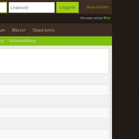
Skapa konto
Logga in
Personer online:
85st
rum
Mässor
Skapa konto
ing
Giftormshållning