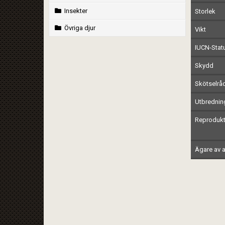
Insekter
Storlek
Övriga djur
Vikt
IUCN-Stat
Skydd
Skötselrå
Utbrednin
Reprodukt
Ägare av a