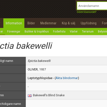
integritetspolicy
OK
Utför
Namn:
Begär nytt lösenord
Glömt lösenordet?
Tillbaka till förstasidan
Epost:
r
Information
Bilder
Medlemmar
Köp & sälj
Uppfödning
Fo
100%
ter
Föreningar
Butiker & tropikhus
Foderlista
Växter
Terrarium
Belysn
Användarnamn:
ctia bakewelli
Lösenord:
Privacy Policy
ligt namn
Epictia bakewelli
Terms of Service
OLIVER
, 1937
Skapa konto
Leptotyphlopidae - (
Äkta blindormar
)
r
-
amn
Bakewell's Blind Snake
/tidigare namn