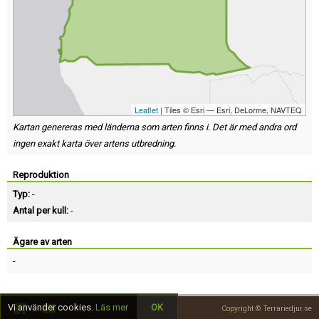
Leaflet
| Tiles © Esri — Esri, DeLorme, NAVTEQ
Kartan genereras med länderna som arten finns i. Det är med andra ord
ingen exakt karta över artens utbredning.
Reproduktion
Typ:
-
Antal per kull:
-
Ägare av arten
-
Vi använder cookies.
Läs mer
OK
Copyright © Terrariedjur.se