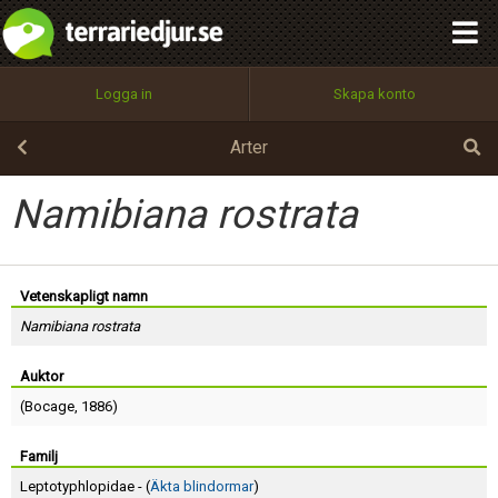
integritetspolicy
OK
Utför
Namn:
Begär nytt lösenord
Logga in
Skapa konto
Tillbaka till förstasidan
100%
Epost:
Arter
Namibiana rostrata
Användarnamn:
Vetenskapligt namn
Namibiana rostrata
Lösenord:
Auktor
(
Bocage
, 1886)
Privacy Policy
Terms of Service
Familj
Leptotyphlopidae - (
Äkta blindormar
)