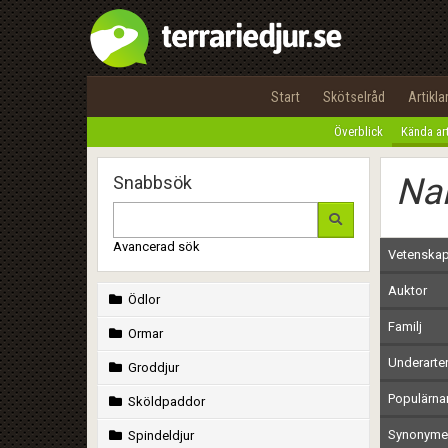
Start
Skötselråd
Artikla
Överblick
Kända ar
Nam
Snabbsök
Avancerad sök
Vetenskap
Auktor
Ödlor
Familj
Ormar
Underarte
Groddjur
Populärn
Sköldpaddor
Synonymer
Spindeldjur