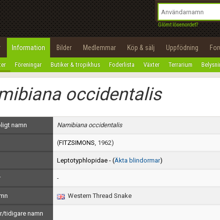
integritetspolicy
OK
Utför
Namn:
Begär nytt lösenord
Glömt lösenordet?
Tillbaka till förstasidan
Epost:
r
Information
Bilder
Medlemmar
Köp & sälj
Uppfödning
Fo
100%
ter
Föreningar
Butiker & tropikhus
Foderlista
Växter
Terrarium
Belysn
Användarnamn:
ibiana occidentalis
Lösenord:
Privacy Policy
ligt namn
Namibiana occidentalis
Terms of Service
(
FITZSIMONS
, 1962)
Skapa konto
Leptotyphlopidae - (
Äkta blindormar
)
r
-
amn
Western Thread Snake
/tidigare namn