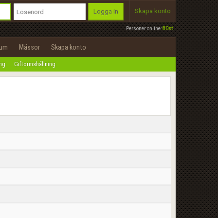
Skapa konto
Logga in
Personer online:
80st
rum
Mässor
Skapa konto
ing
Giftormshållning