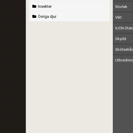
Insekter
Storlek
Övriga djur
Vikt
IUCN-Stat
Skydd
Skötselrå
Utbrednin