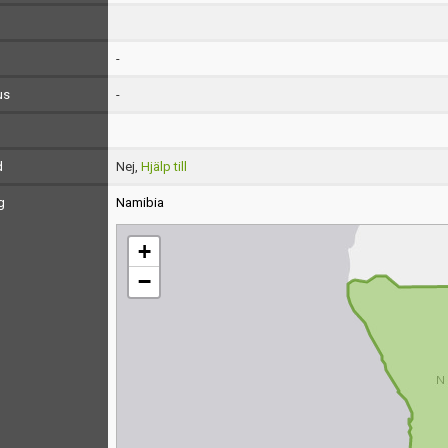
-
us
-
d
Nej,
Hjälp till
g
Namibia
+
−