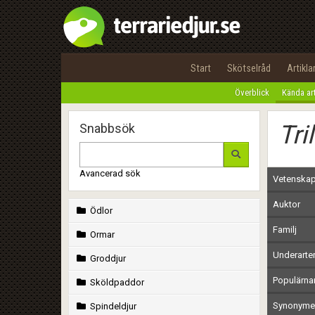
Start
Skötselråd
Artikla
Överblick
Kända ar
Tri
Snabbsök
Avancerad sök
Vetenskap
Auktor
Ödlor
Familj
Ormar
Underarte
Groddjur
Populärn
Sköldpaddor
Synonymer
Spindeldjur