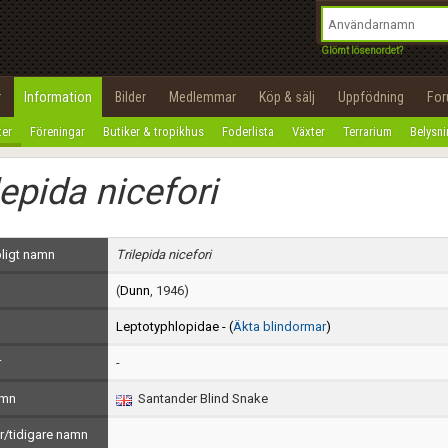
integritetspolicy
OK
Utför
Namn:
Begär nytt lösenord
Glömt lösenordet?
Tillbaka till förstasidan
Epost:
r
Information
Bilder
Medlemmar
Köp & sälj
Uppfödning
Fo
100%
ter
Föreningar
Butiker & tropikhus
Foderlista
Växter
Terrarium
Belysn
Användarnamn:
lepida nicefori
Lösenord:
Privacy Policy
ligt namn
Trilepida nicefori
Terms of Service
(
Dunn
, 1946)
Skapa konto
Leptotyphlopidae - (
Äkta blindormar
)
r
-
amn
Santander Blind Snake
/tidigare namn