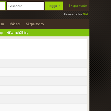
Skapa konto
Logga in
Personer online:
68st
rum
Mässor
Skapa konto
ing
Giftormshållning