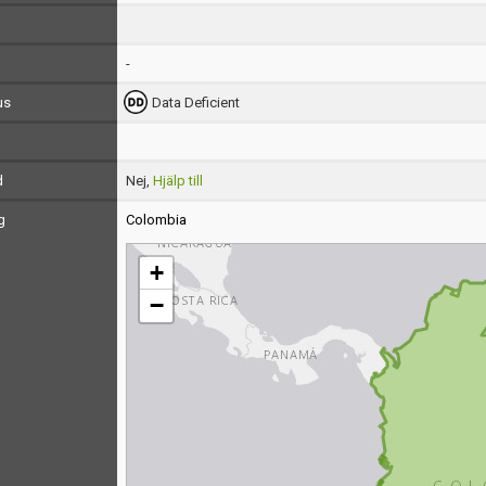
-
us
Data Deficient
d
Nej,
Hjälp till
g
Colombia
+
−