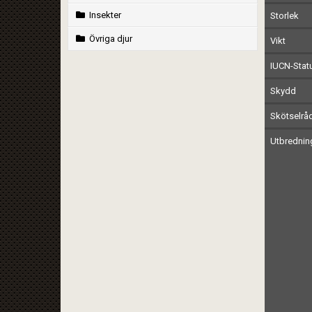
Insekter
Storlek
Övriga djur
Vikt
IUCN-Stat
Skydd
Skötselrå
Utbrednin