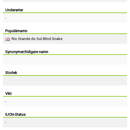
Skapa konto
Underarter
-
Populärnamn
Rio Grande do Sul Blind Snake
Synonymer/tidigare namn
Storlek
Vikt
-
IUCN-Status
-