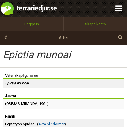
integritetspolicy
OK
Utför
Namn:
Begär nytt lösenord
Logga in
Skapa konto
Tillbaka till förstasidan
100%
Epost:
Arter
Epictia munoai
Användarnamn:
Vetenskapligt namn
Epictia munoai
Lösenord:
Auktor
(
OREJAS-MIRANDA
, 1961)
Privacy Policy
Terms of Service
Familj
Leptotyphlopidae - (
Äkta blindormar
)