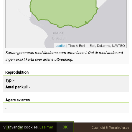
Leaflet
| Tiles © Esri — Esri, DeLorme, NAVTEQ
Kartan genereras med länderna som arten finns i. Det är med andra ord
ingen exakt karta över artens utbredning.
Reproduktion
Typ:
-
Antal per kull:
-
Ägare av arten
-
Vi använder cookies.
Läs mer
OK
Copyright © Terrariedjur.se