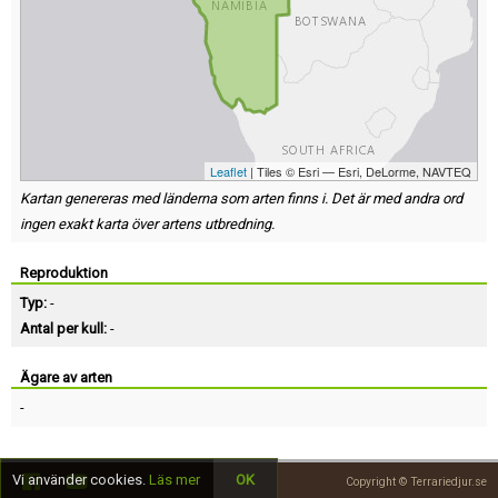
Leaflet
| Tiles © Esri — Esri, DeLorme, NAVTEQ
Kartan genereras med länderna som arten finns i. Det är med andra ord
ingen exakt karta över artens utbredning.
Reproduktion
Typ:
-
Antal per kull:
-
Ägare av arten
-
Vi använder cookies.
Läs mer
OK
Copyright © Terrariedjur.se