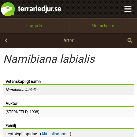
integritetspolicy
OK
Utför
Namn:
Begär nytt lösenord
Logga in
Skapa konto
Tillbaka till förstasidan
100%
Epost:
Arter
Namibiana labialis
Användarnamn:
Vetenskapligt namn
Namibiana labialis
Lösenord:
Auktor
(
STERNFELD
, 1908)
Privacy Policy
Terms of Service
Familj
Leptotyphlopidae - (
Äkta blindormar
)