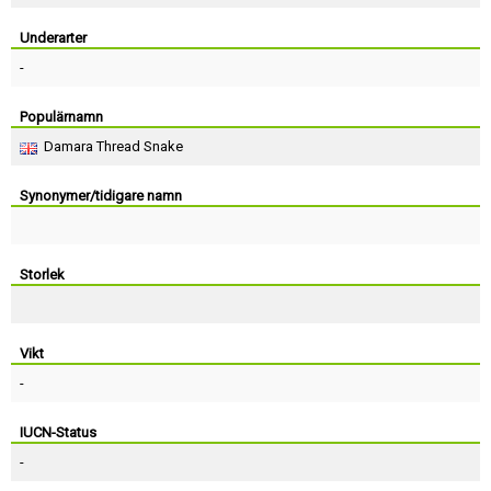
Skapa konto
Underarter
-
Populärnamn
Damara Thread Snake
Synonymer/tidigare namn
Storlek
Vikt
-
IUCN-Status
-