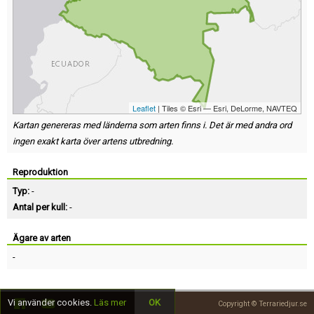
Leaflet
| Tiles © Esri — Esri, DeLorme, NAVTEQ
Kartan genereras med länderna som arten finns i. Det är med andra ord
ingen exakt karta över artens utbredning.
Reproduktion
Typ:
-
Antal per kull:
-
Ägare av arten
-
Vi använder cookies.
Läs mer
OK
Copyright © Terrariedjur.se