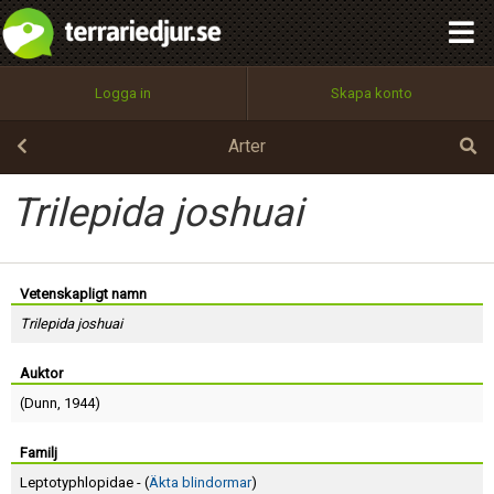
integritetspolicy
OK
Utför
Namn:
Begär nytt lösenord
Logga in
Skapa konto
Tillbaka till förstasidan
100%
Epost:
Arter
Trilepida joshuai
Användarnamn:
Vetenskapligt namn
Trilepida joshuai
Lösenord:
Auktor
(
Dunn
, 1944)
Privacy Policy
Terms of Service
Familj
Leptotyphlopidae - (
Äkta blindormar
)