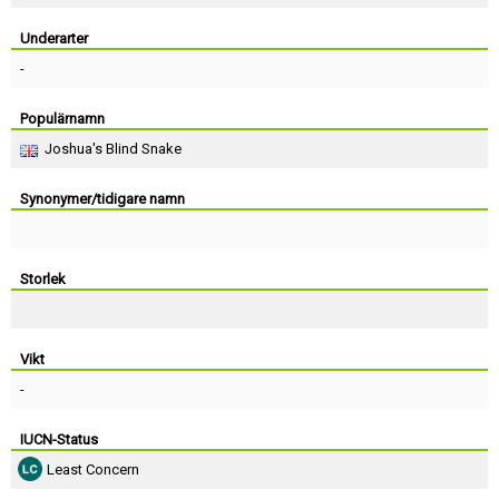
Skapa konto
Underarter
-
Populärnamn
Joshua's Blind Snake
Synonymer/tidigare namn
Storlek
Vikt
-
IUCN-Status
Least Concern