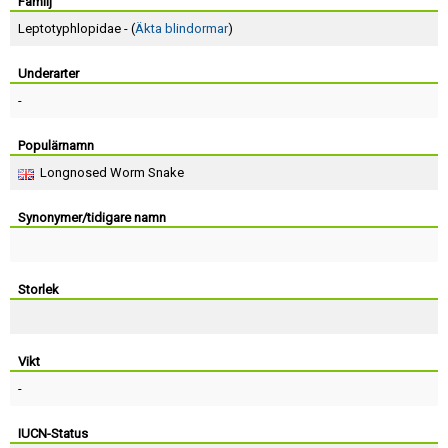
Skapa konto
Familj
Leptotyphlopidae - (
Äkta blindormar
)
Underarter
-
Populärnamn
Longnosed Worm Snake
Synonymer/tidigare namn
Storlek
Vikt
-
IUCN-Status