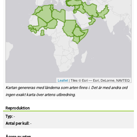
Leaflet
| Tiles © Esri — Esri, DeLorme, NAVTEQ
Kartan genereras med länderna som arten finns i. Det är med andra ord
ingen exakt karta över artens utbredning.
Reproduktion
Typ:
-
Antal per kull:
-
Ägare av arten