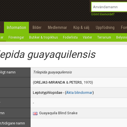
integritetspolicy
OK
Utför
Namn:
Begär nytt lösenord
Glömt lösenordet?
Tillbaka till förstasidan
Epost:
r
Information
Bilder
Medlemmar
Köp & sälj
Uppfödning
Fo
100%
ter
Föreningar
Butiker & tropikhus
Foderlista
Växter
Terrarium
Belysn
Användarnamn:
lepida guayaquilensis
Lösenord:
Privacy Policy
ligt namn
Trilepida guayaquilensis
Terms of Service
(
OREJAS-MIRANDA
&
PETERS
, 1970)
Skapa konto
Leptotyphlopidae - (
Äkta blindormar
)
r
-
amn
Guayaquila Blind Snake
/tidigare namn