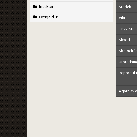
Insekter
Storlek
Övriga djur
Vikt
IUCN-Stat
Skydd
Skötselrå
Utbrednin
Reprodukt
Ägare av a