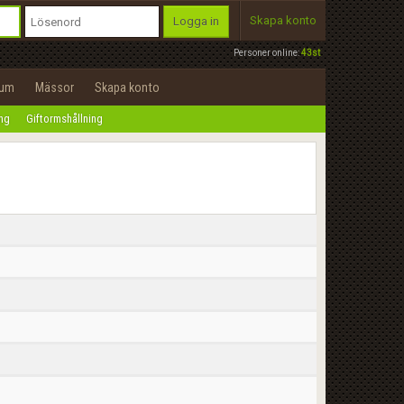
Skapa konto
Logga in
Personer online:
43st
rum
Mässor
Skapa konto
ing
Giftormshållning