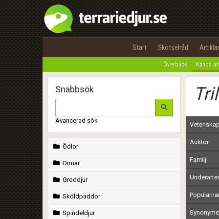
Start
Skötselråd
Artikla
Överblick
Kända ar
Tri
Snabbsök
Avancerad sök
Vetenskap
Auktor
Ödlor
Familj
Ormar
Underarte
Groddjur
Populärn
Sköldpaddor
Synonymer
Spindeldjur