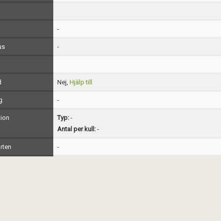
-
us
-
d
Nej,
Hjälp till
g
-
ion
Typ:
-
Antal per kull:
-
rten
-