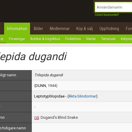
integritetspolicy
OK
Utför
Namn:
Begär nytt lösenord
Glömt lösenordet?
Tillbaka till förstasidan
Epost:
r
Information
Bilder
Medlemmar
Köp & sälj
Uppfödning
Fo
100%
ter
Föreningar
Butiker & tropikhus
Foderlista
Växter
Terrarium
Belysn
Användarnamn:
lepida dugandi
Lösenord:
Privacy Policy
ligt namn
Trilepida dugandi
Terms of Service
(
DUNN
, 1944)
Skapa konto
Leptotyphlopidae - (
Äkta blindormar
)
r
-
amn
Dugand's Blind Snake
/tidigare namn