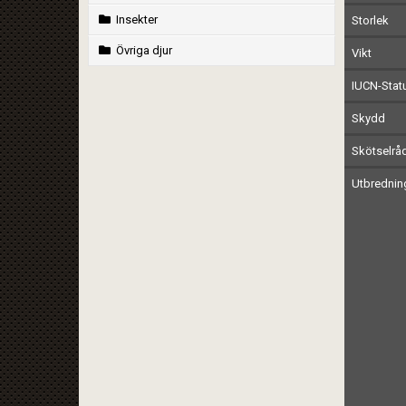
Insekter
Storlek
Övriga djur
Vikt
IUCN-Stat
Skydd
Skötselrå
Utbrednin