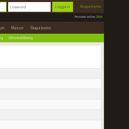
Skapa konto
Logga in
Personer online:
24st
rum
Mässor
Skapa konto
ing
Giftormshållning