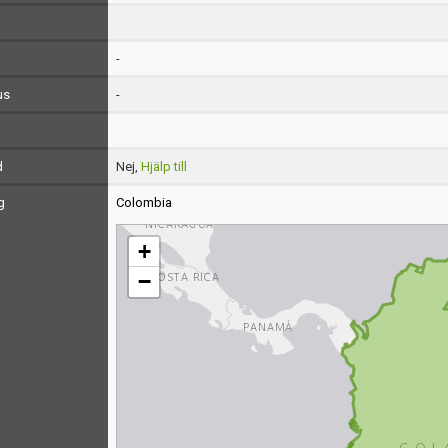
-
us
-
d
Nej,
Hjälp till
g
Colombia
+
−