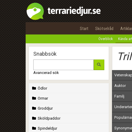
Start
Skötselråd
Artikla
Överblick
Kända ar
Tri
Snabbsök
Avancerad sök
Vetenskap
Auktor
Ödlor
Familj
Ormar
Underarte
Groddjur
Populärn
Sköldpaddor
Synonymer
Spindeldjur