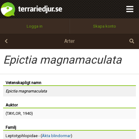
integritetspolicy
OK
Utför
Namn:
Begär nytt lösenord
Logga in
Skapa konto
Tillbaka till förstasidan
100%
Epost:
Arter
Epictia magnamaculata
Användarnamn:
Vetenskapligt namn
Epictia magnamaculata
Lösenord:
Auktor
(
TAYLOR
, 1940)
Privacy Policy
Terms of Service
Familj
Leptotyphlopidae - (
Äkta blindormar
)