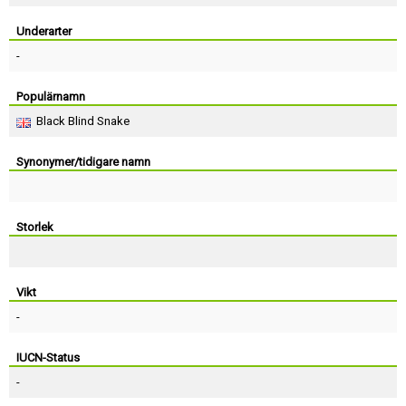
Skapa konto
Underarter
-
Populärnamn
Black Blind Snake
Synonymer/tidigare namn
Storlek
Vikt
-
IUCN-Status
-