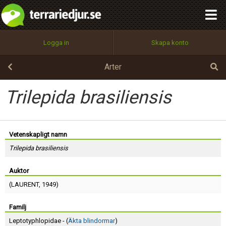
integritetspolicy
OK
Utför
Namn:
Begär nytt lösenord
Logga in
Skapa konto
Tillbaka till förstasidan
100%
Epost:
Arter
Trilepida brasiliensis
Användarnamn:
Vetenskapligt namn
Trilepida brasiliensis
Lösenord:
Auktor
(
LAURENT
, 1949)
Privacy Policy
Terms of Service
Familj
Leptotyphlopidae - (
Äkta blindormar
)