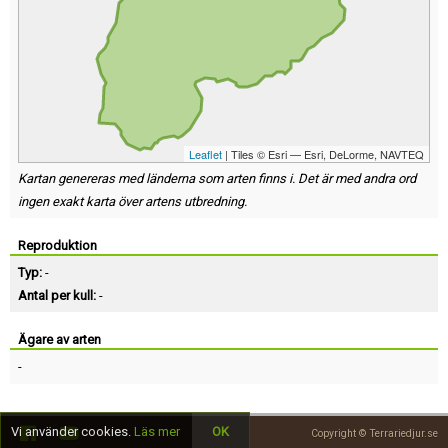
Leaflet
| Tiles © Esri — Esri, DeLorme, NAVTEQ
Kartan genereras med länderna som arten finns i. Det är med andra ord
ingen exakt karta över artens utbredning.
Reproduktion
Typ:
-
Antal per kull:
-
Ägare av arten
-
Vi använder cookies.
Läs mer
OK
Copyright © Terrariedjur.se