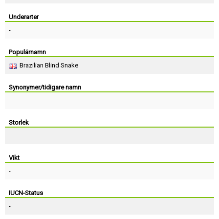
Skapa konto
Underarter
-
Populärnamn
Brazilian Blind Snake
Synonymer/tidigare namn
Storlek
Vikt
-
IUCN-Status
-