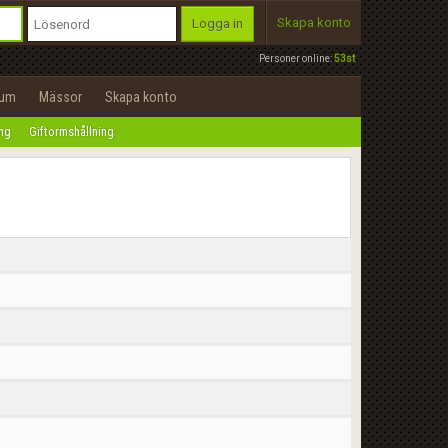
Skapa konto
Logga in
Personer online:
53st
rum
Mässor
Skapa konto
ing
Giftormshållning