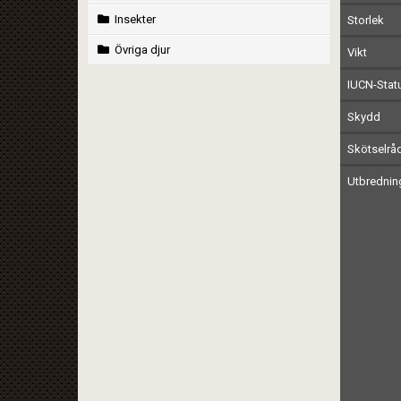
Insekter
Storlek
Övriga djur
Vikt
IUCN-Stat
Skydd
Skötselrå
Utbrednin