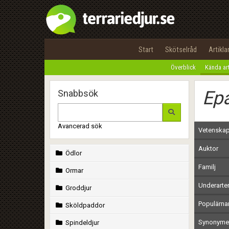
Start
Skötselråd
Artikla
Överblick
Kända ar
Epa
Snabbsök
Avancerad sök
Vetenskap
Auktor
Ödlor
Familj
Ormar
Underarte
Groddjur
Populärn
Sköldpaddor
Synonymer
Spindeldjur