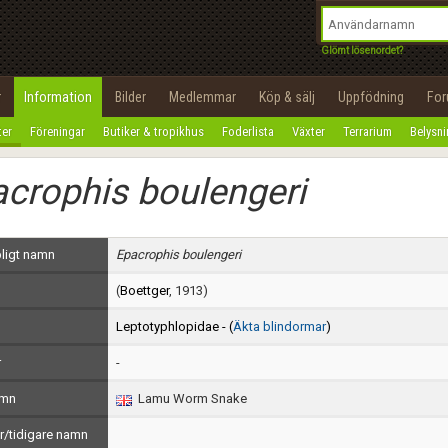
integritetspolicy
OK
Utför
Namn:
Begär nytt lösenord
Glömt lösenordet?
Tillbaka till förstasidan
Epost:
r
Information
Bilder
Medlemmar
Köp & sälj
Uppfödning
Fo
100%
ter
Föreningar
Butiker & tropikhus
Foderlista
Växter
Terrarium
Belysn
Användarnamn:
crophis boulengeri
Lösenord:
Privacy Policy
ligt namn
Epacrophis boulengeri
Terms of Service
(
Boettger
, 1913)
Skapa konto
Leptotyphlopidae - (
Äkta blindormar
)
r
-
amn
Lamu Worm Snake
/tidigare namn