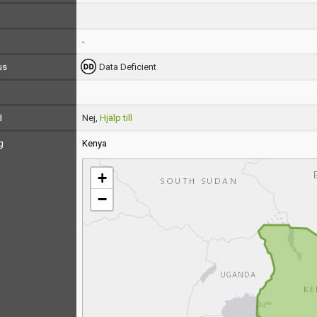
-
us
Data Deficient
d
Nej,
Hjälp till
g
Kenya
+
−