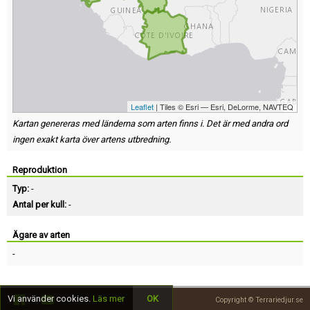
Leaflet
| Tiles © Esri — Esri, DeLorme, NAVTEQ
Kartan genereras med länderna som arten finns i. Det är med andra ord
ingen exakt karta över artens utbredning.
Reproduktion
Typ:
-
Antal per kull:
-
Ägare av arten
-
Vi använder cookies.
Läs mer
OK
Copyright © Terrariedjur.se