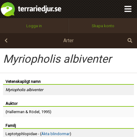
integritetspolicy
OK
Utför
Namn:
Begär nytt lösenord
Logga in
Skapa konto
Tillbaka till förstasidan
100%
Epost:
Arter
Myriopholis albiventer
Användarnamn:
Vetenskapligt namn
Myriopholis albiventer
Lösenord:
Auktor
(
Hallerman
&
Rödel
, 1995)
Privacy Policy
Terms of Service
Familj
Leptotyphlopidae - (
Äkta blindormar
)