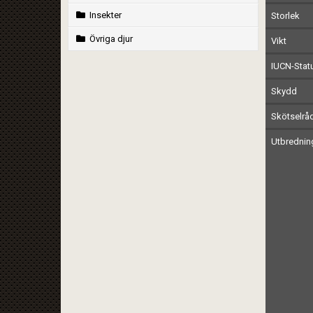
Insekter
Storlek
Övriga djur
Vikt
IUCN-Stat
Skydd
Skötselrå
Utbrednin