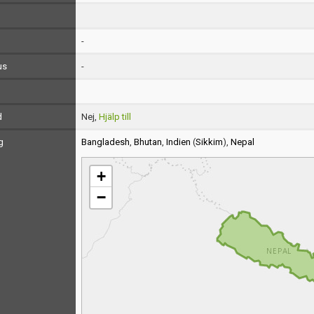
-
us
-
d
Nej,
Hjälp till
g
Bangladesh
,
Bhutan
,
Indien
(
Sikkim
),
Nepal
+
−