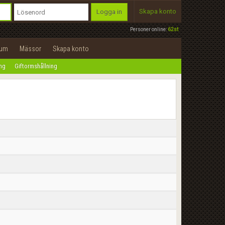
Skapa konto
Logga in
Personer online:
62st
rum
Mässor
Skapa konto
ing
Giftormshållning