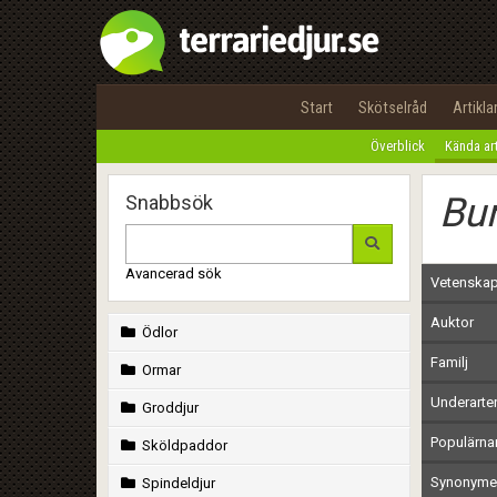
Start
Skötselråd
Artikla
Överblick
Kända ar
Bun
Snabbsök
Avancerad sök
Vetenskap
Auktor
Ödlor
Familj
Ormar
Underarte
Groddjur
Populärn
Sköldpaddor
Synonymer
Spindeldjur