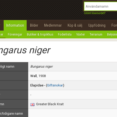
integritetspolicy
OK
Utför
Namn:
Begär nytt lösenord
Glömt lösenordet?
Tillbaka till förstasidan
Epost:
r
Information
Bilder
Medlemmar
Köp & sälj
Uppfödning
Fo
100%
ter
Föreningar
Butiker & tropikhus
Foderlista
Växter
Terrarium
Belysn
Användarnamn:
garus niger
Lösenord:
Privacy Policy
ligt namn
Bungarus niger
Terms of Service
Wall
, 1908
Skapa konto
Elapidae - (
Giftsnokar
)
r
-
amn
Greater Black Krait
/tidigare namn