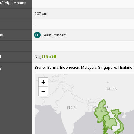
/tidigare namn
207 cm
-
us
Least Concern
d
Nej,
Hjälp till
g
Brunei
,
Burma
,
Indonesien
,
Malaysia
,
Singapore
,
Thailand
+
−