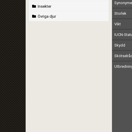
Synonymer
Insekter
Storlek
Övriga djur
Vikt
IUCN-Stat
Skydd
Skötselrå
Utbrednin