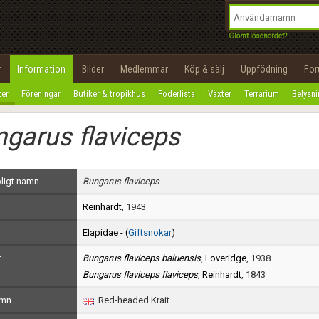
integritetspolicy
OK
Utför
Namn:
Begär nytt lösenord
Glömt lösenordet?
Tillbaka till förstasidan
Epost:
r
Information
Bilder
Medlemmar
Köp & sälj
Uppfödning
Fo
100%
ter
Föreningar
Butiker & tropikhus
Foderlista
Växter
Terrarium
Belysn
Användarnamn:
garus flaviceps
Lösenord:
Privacy Policy
ligt namn
Bungarus flaviceps
Terms of Service
Reinhardt
, 1943
Skapa konto
Elapidae - (
Giftsnokar
)
r
Bungarus flaviceps baluensis
,
Loveridge
, 1938
Bungarus flaviceps flaviceps
,
Reinhardt
, 1843
amn
Red-headed Krait