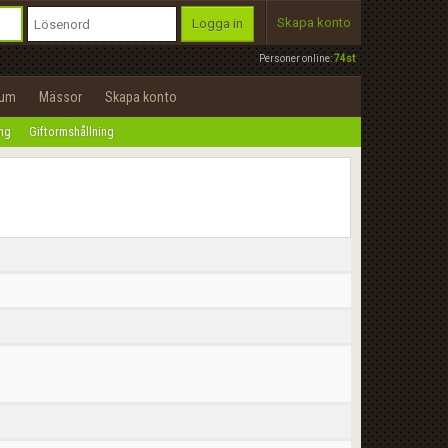
Skapa konto
Logga in
Personer online:
74st
rum
Mässor
Skapa konto
ing
Giftormshållning