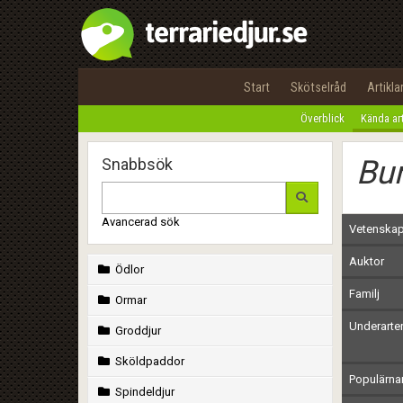
Start
Skötselråd
Artikla
Överblick
Kända ar
Bun
Snabbsök
Avancerad sök
Vetenskap
Auktor
Ödlor
Familj
Ormar
Underarte
Groddjur
Sköldpaddor
Populärn
Spindeldjur