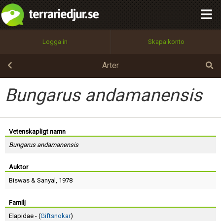
integritetspolicy
OK
Utför
Namn:
Begär nytt lösenord
Logga in
Skapa konto
Tillbaka till förstasidan
100%
Epost:
Arter
Bungarus andamanensis
Användarnamn:
Vetenskapligt namn
Bungarus andamanensis
Lösenord:
Auktor
Biswas
&
Sanyal
, 1978
Privacy Policy
Terms of Service
Familj
Elapidae - (
Giftsnokar
)