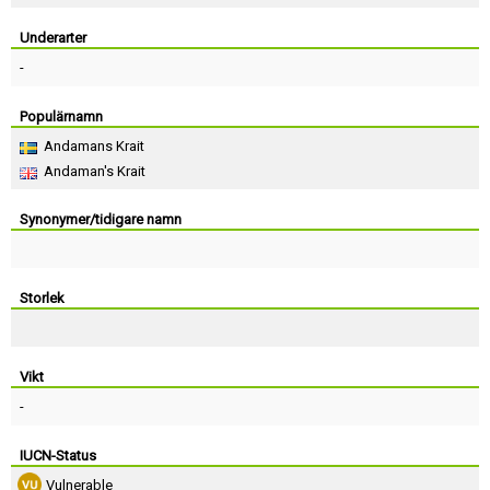
Skapa konto
Underarter
-
Populärnamn
Andamans Krait
Andaman's Krait
Synonymer/tidigare namn
Storlek
Vikt
-
IUCN-Status
Vulnerable