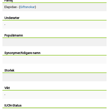
Skapa konto
Familj
Elapidae - (
Giftsnokar
)
Underarter
-
Populärnamn
Synonymer/tidigare namn
Storlek
Vikt
-
IUCN-Status